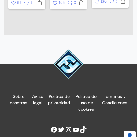
130
1
88
1
168
0
Sobre
Aviso
Política de
Política de
Términos y
nosotros
legal
privacidad
uso de
Condiciones
cookies