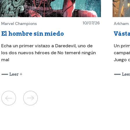
10/07/26
Marvel Champions
Arkham H
El hombre sin miedo
Vásta
Echa un primer vistazo a Daredevil, uno de
Un prim
los dos nuevos héroes de No temeré ningún
campañ
mal
Juego 
Leer
Lee