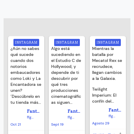
INSTAGRAM
INSTAGRAM
INSTAGRAM
¿Aún no sabes
Algo está
Mientras la
qué sucede
sucediendo en
batalla por
cuando dos
el Estudio C de
Mecatol Rex se
notorios
Hollywood, y
recrudece,
embaucadores
depende de ti
llegan cambios
como Loki y La
descubrir por
a la Galaxia.
Encantadora se
qué tres
Twilight
unen?
producciones
Imperium: El
´Descúbrelo en
cinematográfic
confín del...
tu tienda más...
as siguen...
Fantasy Flight Games español
Fantasy Flight Games español
Fantasy Flight Games español
ffgames_es
ffgames_es
ffgames_es
Agosto 29
Oct 21
Sept 19