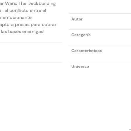
tar Wars: The Deckbuilding
 el conflicto entre el
na emocionante
Autor
captura presas para cobrar
e las bases enemigas!
Categoría
Características
Universo