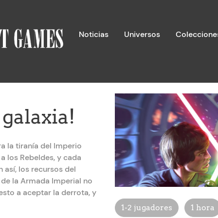
Noticias
Universos
Coleccione
 galaxia!
 la tiranía del Imperio
a los Rebeldes, y cada
 así, los recursos del
 de la Armada Imperial no
esto a aceptar la derrota, y
1-2 jugadores
1 hora