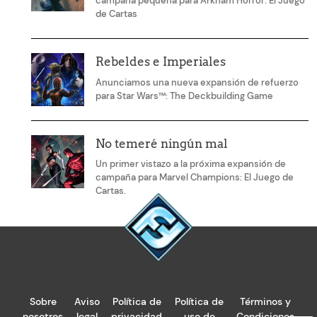
campaña pequeña para Arkham Horror: El Juego
de Cartas
Rebeldes e Imperiales
Anunciamos una nueva expansión de refuerzo
para Star Wars™: The Deckbuilding Game
No temeré ningún mal
Un primer vistazo a la próxima expansión de
campaña para Marvel Champions: El Juego de
Cartas.
Sobre
Aviso
Política de
Política de
Términos y
nosotros
legal
privacidad
uso de
Condiciones