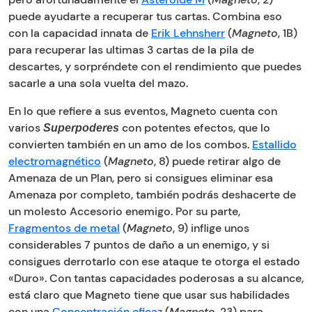
puede ayudarte a recuperar tus cartas. Combina eso
con la capacidad innata de
Erik Lehnsherr
(
Magneto
, 1B)
para recuperar las ultimas 3 cartas de la pila de
descartes, y sorpréndete con el rendimiento que puedes
sacarle a una sola vuelta del mazo.
En lo que refiere a sus eventos, Magneto cuenta con
varios
con potentes efectos, que lo
Superpoderes
convierten también en un amo de los combos.
Estallido
electromagnético
(
Magneto
, 8) puede retirar algo de
Amenaza de un Plan, pero si consigues eliminar esa
Amenaza por completo, también podrás deshacerte de
un molesto Accesorio enemigo. Por su parte,
Fragmentos de metal
(
Magneto
, 9) inflige unos
considerables 7 puntos de daño a un enemigo, y si
consigues derrotarlo con ese ataque te otorga el estado
«Duro». Con tantas capacidades poderosas a su alcance,
está claro que Magneto tiene que usar sus habilidades
con una
Concentración eficaz
(
Magneto
, 23) para