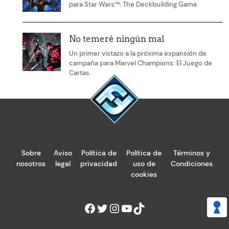
para Star Wars™: The Deckbuilding Game
No temeré ningún mal
Un primer vistazo a la próxima expansión de
campaña para Marvel Champions: El Juego de
Cartas.
Sobre
Aviso
Política de
Política de
Términos y
nosotros
legal
privacidad
uso de
Condiciones
cookies