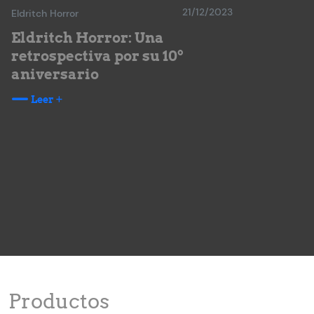
21/12/2023
Eldritch Horror
Eldritch Horror: Una
retrospectiva por su 10º
aniversario
Leer
Productos