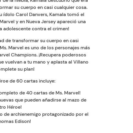
r de la niebla, Kamala descubrió que era
ormar su cuerpo en casi cualquier cosa.
su ídolo Carol Danvers, Kamala tomó el
Marvel y en Nueva Jersey apareció una
 adolescente contra el crimen!
d de transformar su cuerpo en casi
 Ms. Marvel es uno de los personajes más
Marvel Champions. ¡Recupera poderosos
e vuelvan a tu mano y aplasta al Villano
mplete su plan!
roe de 60 cartas incluye:
ompleto de 40 cartas de Ms. Marvel!
 nuevas que pueden añadirse al mazo de
tro Héroe!
to de archienemigo protagonizado por el
Thomas Edison!