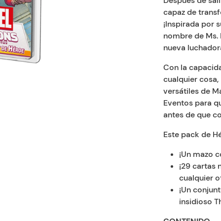
Después de sali
capaz de transf
¡Inspirada por 
nombre de Ms. 
nueva luchadora
Con la capacida
cualquier cosa,
versátiles de 
Eventos para qu
antes de que co
Este pack de Hé
¡Un mazo c
¡29 cartas
cualquier o
¡Un conjun
insidioso 