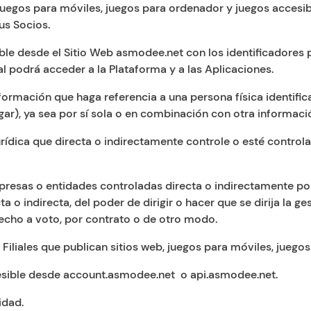
b, juegos para móviles, juegos para ordenador y juegos accesi
us Socios.
sible desde el Sitio Web asmodee.net con los identificadores 
l podrá acceder a la Plataforma y a las Aplicaciones.
información que haga referencia a una persona física identif
hogar), ya sea por sí sola o en combinación con otra informac
 jurídica que directa o indirectamente controle o esté contr
empresas o entidades controladas directa o indirectamente p
a o indirecta, del poder de dirigir o hacer que se dirija la ge
recho a voto, por contrato o de otro modo.
 Filiales que publican sitios web, juegos para móviles, juego
ccesible desde account.asmodee.net
o api.asmodee.net.
idad.